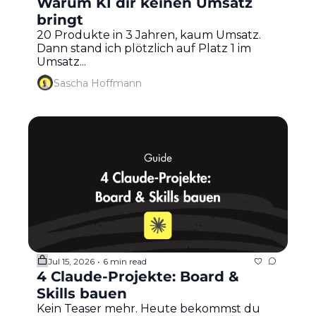
Warum KI dir keinen Umsatz 
bringt 
20 Produkte in 3 Jahren, kaum Umsatz. 
Dann stand ich plötzlich auf Platz 1 im 
Umsatz...
Sascha Hoffmann
Jul 15, 2026
6 min read
•
4 Claude-Projekte: Board & 
Skills bauen
Kein Teaser mehr. Heute bekommst du 