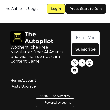
The Autopilot
Upgrade
Login
Press Start to Join
The 
Autopilot
Wöchentliche Free 
Subscribe
Newsletter über AI Agents 
und wie man sie nutzt im 
Content Game
Home
Account
Posts
Upgrade
© 2026 The Autopilot.
Powered by beehiiv