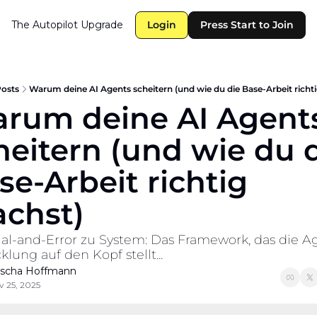
The Autopilot
Upgrade
Login
Press Start to Join
osts
Warum deine AI Agents scheitern (und wie du die Base-Arbeit richt
rum deine AI Agents
heitern (und wie du d
se-Arbeit richtig 
chst)
ial-and-Error zu System: Das Framework, das die A
lung auf den Kopf stellt...
scha Hoffmann
v 25, 2025