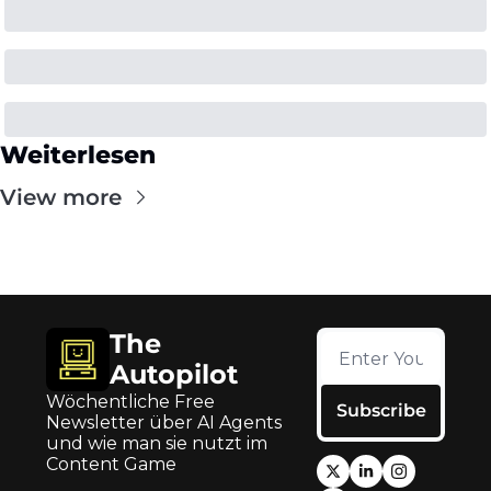
Weiterlesen
View more
The 
Autopilot
Wöchentliche Free 
Subscribe
Newsletter über AI Agents 
und wie man sie nutzt im 
Content Game