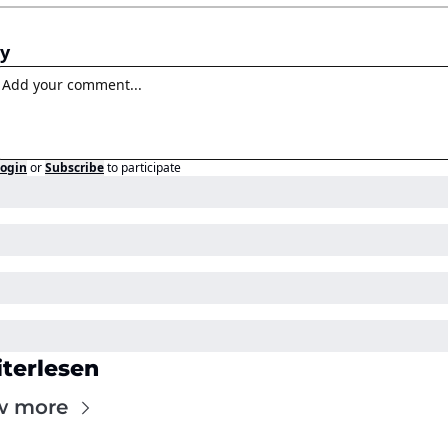
ly
ogin
or
Subscribe
to participate
terlesen
w more