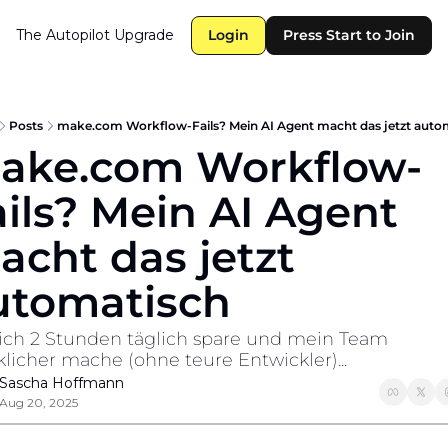
The Autopilot
Upgrade
Login
Press Start to Join
Posts
make.com Workflow-Fails? Mein AI Agent macht das jetzt auto
ake.com Workflow-
ils? Mein AI Agent 
cht das jetzt 
utomatisch
ich 2 Stunden täglich spare und mein Team 
cklicher mache (ohne teure Entwickler)...
Sascha Hoffmann
Aug 20, 2025