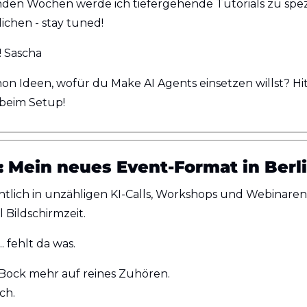
en Wochen werde ich tiefergehende Tutorials zu spezi
lichen - stay tuned!
! Sascha
chon Ideen, wofür du Make AI Agents einsetzen willst? Hit
 beim Setup!
: Mein neues Event-Format in Berl
ntlich in unzähligen KI-Calls, Workshops und Webinaren. 
l Bildschirmzeit.
. fehlt da was.
Bock mehr auf reines Zuhören. 
ch. 