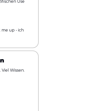
fischen Use 
 me up - ich 
in
Viel Wissen. 