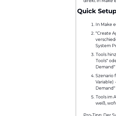
direkt in Make 
Quick Setup
In Make e
"Create A
verschied
System Pr
Tools hinz
Tools" od
Demand" 
Szenario f
Variable) 
Demand" s
Tools im 
weiß, wofü
Pro-Tipp: Der S