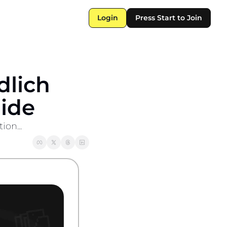
Login
Press Start to Join
lich 
uide
ion...