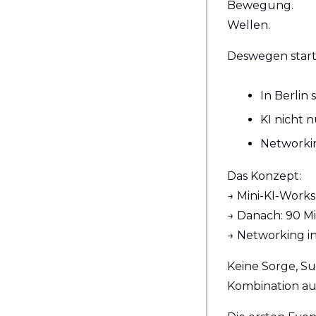
Bewegung. 
Wellen.
Deswegen starte
In Berlin
KI nicht 
Networki
Das Konzept: 
→ Mini-KI-Work
→ Danach: 90 M
→ Networking i
Keine Sorge, Su
Kombination au