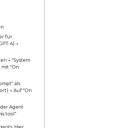
en
r für 
PT-4) → 
ken → "System 
 mit "On 
ompt" als 
ort) → Auf "On 
der Agent 
is tool"
ents. Hier 