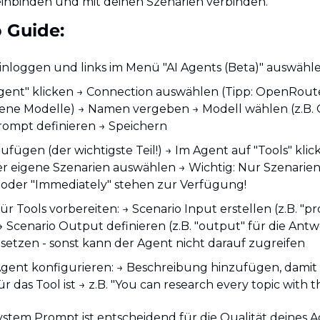
einbinden und mit deinen Szenarien verbinden.
 Guide:
inloggen und links im Menü "AI Agents (Beta)" auswähl
gent" klicken → Connection auswählen (Tipp: OpenRoute
ene Modelle) → Namen vergeben → Modell wählen (z.B. G
ompt definieren → Speichern
ufügen (der wichtigste Teil!) → Im Agent auf "Tools" klic
er eigene Szenarien auswählen → Wichtig: Nur Szenarien
oder "Immediately" stehen zur Verfügung!
ür Tools vorbereiten: → Scenario Input erstellen (z.B. "pr
→ Scenario Output definieren (z.B. "output" für die Antw
etzen - sonst kann der Agent nicht darauf zugreifen
Agent konfigurieren: → Beschreibung hinzufügen, damit 
r das Tool ist → z.B. "You can research every topic with th
ystem Prompt ist entscheidend für die Qualität deines Ag