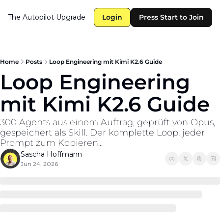
The Autopilot
Upgrade
Login
Press Start to Join
Home
Posts
Loop Engineering mit Kimi K2.6 Guide
Loop Engineering 
mit Kimi K2.6 Guide 
300 Agents aus einem Auftrag, geprüft von Opus, 
gespeichert als Skill. Der komplette Loop, jeder 
Prompt zum Kopieren...
Sascha Hoffmann
Jun 24, 2026