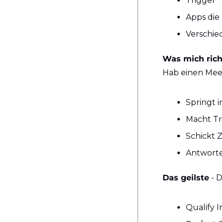
Trigger
Apps die
Verschie
Was mich richt
Hab einen Meet
Springt 
Macht Tr
Schickt 
Antworte
Das geilste
 - 
Qualify 