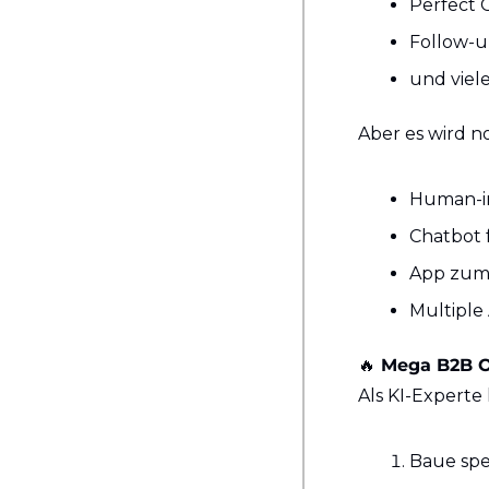
Perfect 
Follow-u
und viel
Aber es wird n
Human-i
Chatbot 
App zum
Multipl
🔥
 Mega B2B O
Als KI-Experte 
Baue spe