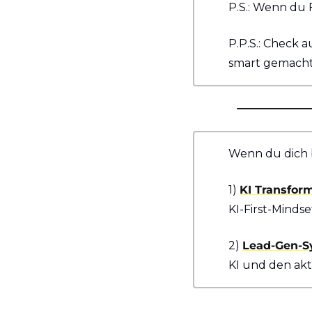
P.S.: Wenn du 
P.P.S.: Check 
smart gemacht
Wenn du dich b
1) 
KI Transfor
KI-First-Minds
2) 
Lead-Gen-S
KI und den akt