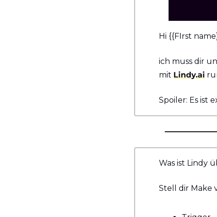
Hi {{FIrst name}
ich muss dir u
mit 
Lindy.ai
 ru
Spoiler: Es ist
Was ist Lindy 
Stell dir Make 