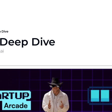
p Dive
 Deep Dive
ai