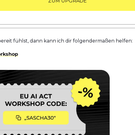
ZUM UPGRADE
reit fühlst, dann kann ich dir folgendermaßen helfen:
orkshop