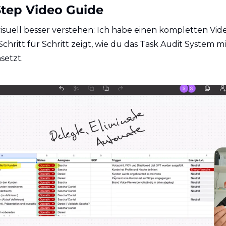
Step Video Guide
s visuell besser verstehen: Ich habe einen kompletten Vid
r Schritt für Schritt zeigt, wie du das Task Audit System mi
etzt.