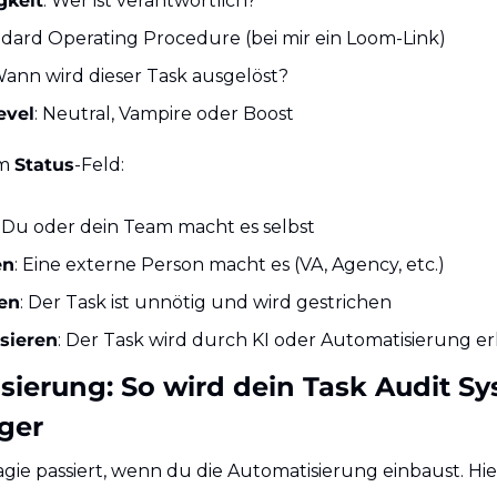
gkeit
: Wer ist verantwortlich?
ndard Operating Procedure (bei mir ein Loom-Link)
Wann wird dieser Task ausgelöst?
evel
: Neutral, Vampire oder Boost
m 
Status
-Feld:
: Du oder dein Team macht es selbst
en
: Eine externe Person macht es (VA, Agency, etc.)
ren
: Der Task ist unnötig und wird gestrichen
sieren
: Der Task wird durch KI oder Automatisierung er
sierung: So wird dein Task Audit S
ger
gie passiert, wenn du die Automatisierung einbaust. Hier i