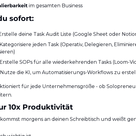
lierbarkeit
 im gesamten Business
du sofort:
 Erstelle deine Task Audit Liste (Google Sheet oder Notio
 Kategorisiere jeden Task (Operativ, Delegieren, Eliminiere
ieren)
 Erstelle SOPs für alle wiederkehrenden Tasks (Loom-Vi
: Nutze die KI, um Automatisierungs-Workflows zu erste
ktioniert für jede Unternehmensgröße - ob Solopreneu
itern.
r 10x Produktivität
du kommst morgens an deinen Schreibtisch und weißt ge