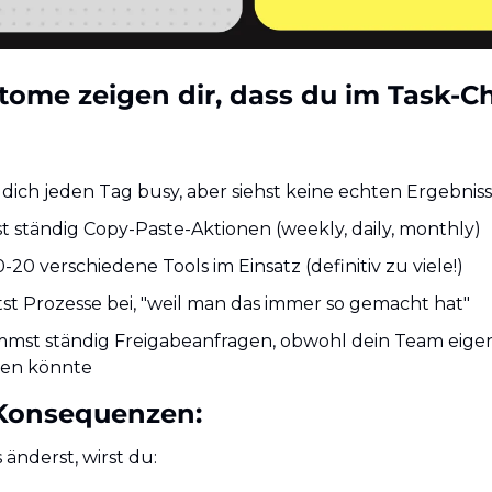
ome zeigen dir, dass du im Task-Ch
 dich jeden Tag busy, aber siehst keine echten Ergebnis
 ständig Copy-Paste-Aktionen (weekly, daily, monthly)
-20 verschiedene Tools im Einsatz (definitiv zu viele!)
st Prozesse bei, "weil man das immer so gemacht hat"
st ständig Freigabeanfragen, obwohl dein Team eigentl
den könnte
 Konsequenzen:
änderst, wirst du: