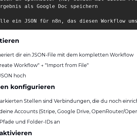
rgebnis als Google Doc speichern

lle ein JSON für n8n, das diesen Workflow um
tieren
neriert dir ein JSON-File mit dem kompletten Workflow
Create Workflow" → "Import from File"
 JSON hoch
en konfigurieren
markierten Stellen sind Verbindungen, die du noch einri
deine Accounts (Stripe, Google Drive, OpenRouter/Ope
 Pfade und Folder-IDs an
aktivieren