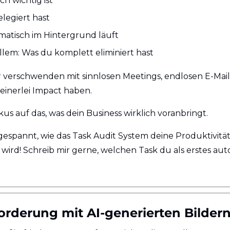
ch wichtig ist
legiert hast
atisch im Hintergrund läuft
llem: Was du komplett eliminiert hast
 verschwenden mit sinnlosen Meetings, endlosen E-Mail
einerlei Impact haben.
kus auf das, was dein Business wirklich voranbringt.
gespannt, wie das Task Audit System deine Produktivität
 wird! Schreib mir gerne, welchen Task du als erstes aut
orderung mit AI-generierten Bilder