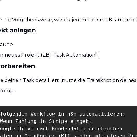
nkrete Vorgehensweise, wie du jeden Task mit KI automati
jekt anlegen
laude
ein neues Projekt (z.B. "Task Automation")
vorbereiten
e deinen Task detailliert (nutze die Transkription deine
Prompt:
folgenden Workflow in n8n automatisieren:

Wenn Zahlung in Stripe eingeht

oogle Drive nach Kundendaten durchsuchen

aten an OpenRouter (KI) senden mit diesem Pro