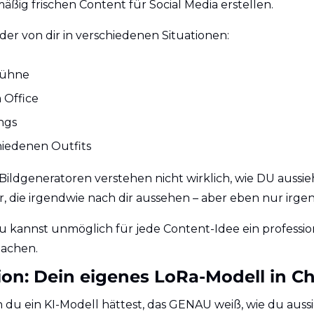
mäßig frischen Content für Social Media erstellen.
der von dir in verschiedenen Situationen:
Bühne
 Office
ngs
hiedenen Outfits
ildgeneratoren verstehen nicht wirklich, wie DU aussieh
r, die irgendwie nach dir aussehen – aber eben nur irge
 kannst unmöglich für jede Content-Idee ein profession
achen.
ion: Dein eigenes LoRa-Modell in C
du ein KI-Modell hättest, das GENAU weiß, wie du auss