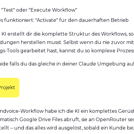
f "Test" oder "Execute Workflow"
s funktioniert: "Activate" für den dauerhaften Betrieb
 KI erstellt dir die komplette Struktur des Workflows, so
dungen herstellen musst. Selbst wenn du nie zuvor mit 
s-Tools gearbeitet hast, kannst du so komplexe Prozess
uide falls du das gleiche in deiner Claude Umgebung aufs
rojekt
dvoice-Workflow habe ich die KI ein komplettes Gerüst 
omatisch Google Drive Files abruft, sie an OpenRouter se
ellt – und das alles wird ausgelöst, sobald ein Kunde be