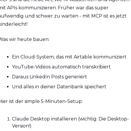
mit APIs kommunizieren. Früher war das super 
aufwendig und schwer zu warten - mit MCP ist es jetzt 
kinderleicht!
Was wir heute bauen:
Ein Cloud-System, das mit Airtable kommuniziert
YouTube-Videos automatisch transkribiert
Daraus LinkedIn Posts generiert
Und alles in deiner Datenbank speichert
Hier ist der simple 5-Minuten-Setup:
Claude Desktop installieren (wichtig: Die Desktop-
Version!)