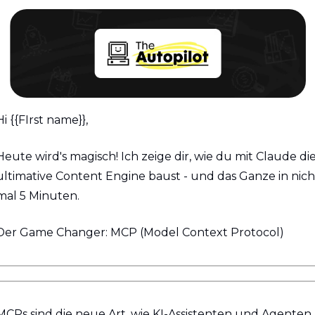
Hi {{FIrst name}}, 
Heute wird's magisch! Ich zeige dir, wie du mit Claude die
ultimative Content Engine baust - und das Ganze in nicht
mal 5 Minuten.
Der Game Changer: MCP (Model Context Protocol)
MCPs sind die neue Art, wie KI-Assistenten und Agenten 