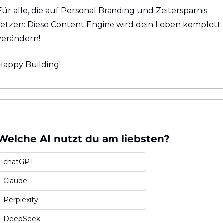
Für alle, die auf Personal Branding und Zeitersparnis 
setzen: Diese Content Engine wird dein Leben komplett 
verändern!
Happy Building!
Welche AI nutzt du am liebsten? 
chatGPT
Claude
Perplexity
DeepSeek