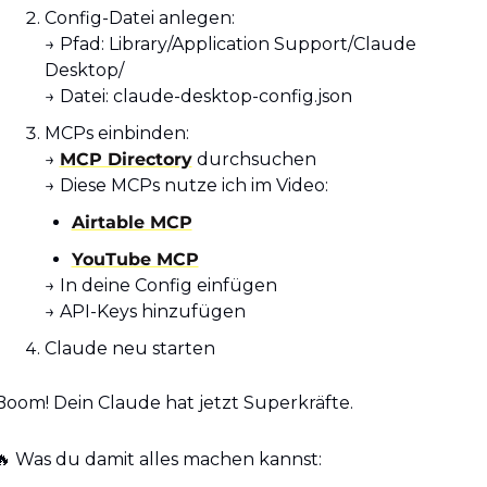
Config-Datei anlegen: 
→ Pfad: Library/Application Support/Claude 
Desktop/ 
→ Datei: claude-desktop-config.json
MCPs einbinden: 
→ 
MCP Directory
 durchsuchen
→ Diese MCPs nutze ich im Video: 
Airtable MCP
YouTube MCP
→ In deine Config einfügen 
→ API-Keys hinzufügen
Claude neu starten
Boom! Dein Claude hat jetzt Superkräfte.
🔥
 Was du damit alles machen kannst: