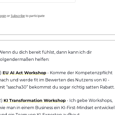
ogin
or
Subscribe
to participate
Wenn du dich bereit fühlst, dann kann ich dir 
folgendermaßen helfen:
) 
EU AI Act Workshop
 - Komme der Kompetenzpflicht 
nach und werde fit im Bewerten des Nutzens von KI - 
mit “sascha30” bekommst du sogar richtig satten Rabatt.
2) 
KI Transformation Workshop
 - Ich gebe Workshops, 
wie man in einem Business ein KI-First-Mindset entwickelt
und ein Team von KI-Experten aufbaut.