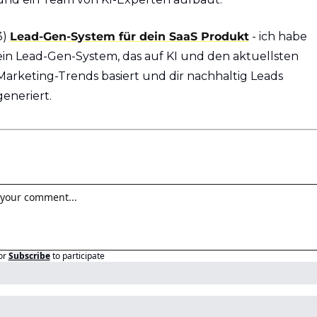
3) 
Lead-Gen-System für dein SaaS Produkt
 - ich habe 
ein Lead-Gen-System, das auf KI und den aktuellsten 
Marketing-Trends basiert und dir nachhaltig Leads 
generiert.
or
Subscribe
to participate