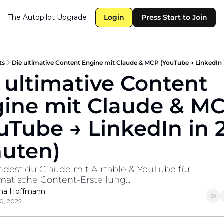
The Autopilot
Upgrade
Login
Press Start to Join
ts
Die ultimative Content Engine mit Claude & MCP (YouTube → LinkedIn 
 ultimative Content 
ine mit Claude & MC
uTube → LinkedIn in 2
uten)
ndest du Claude mit Airtable & YouTube für 
matische Content-Erstellung...
ha Hoffmann
0, 2025