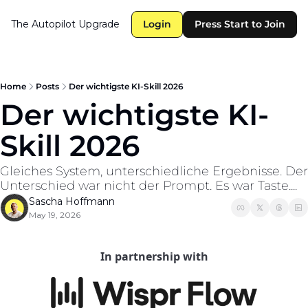
The Autopilot
Upgrade
Login
Press Start to Join
Home
Posts
Der wichtigste KI-Skill 2026
Der wichtigste KI-
Skill 2026
Gleiches System, unterschiedliche Ergebnisse. Der 
Unterschied war nicht der Prompt. Es war Taste....
Sascha Hoffmann
May 19, 2026
In partnership with