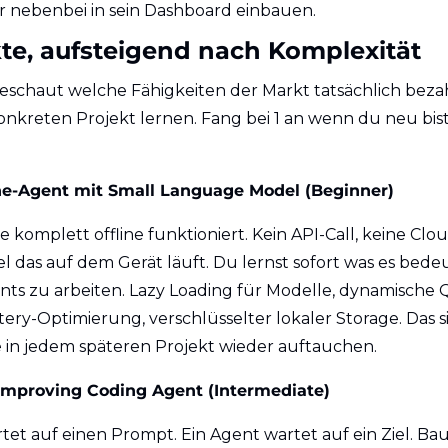
r nebenbei in sein Dashboard einbauen.
kte, aufsteigend nach Komplexität
eschaut welche Fähigkeiten der Markt tatsächlich bezahlt
onkreten Projekt lernen. Fang bei 1 an wenn du neu bist
line-Agent mit Small Language Model (Beginner)
 komplett offline funktioniert. Kein API-Call, keine Cloud
das auf dem Gerät läuft. Du lernst sofort was es bedeu
nts zu arbeiten. Lazy Loading für Modelle, dynamische Q
tery-Optimierung, verschlüsselter lokaler Storage. Das si
 in jedem späteren Projekt wieder auftauchen.
f-Improving Coding Agent (Intermediate)
tet auf einen Prompt. Ein Agent wartet auf ein Ziel. Bau