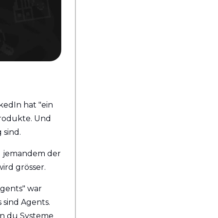
edIn hat "ein 
rodukte. Und 
 sind.
d jemandem der 
ird grösser.
Agents" war 
sind Agents. 
n du Systeme 