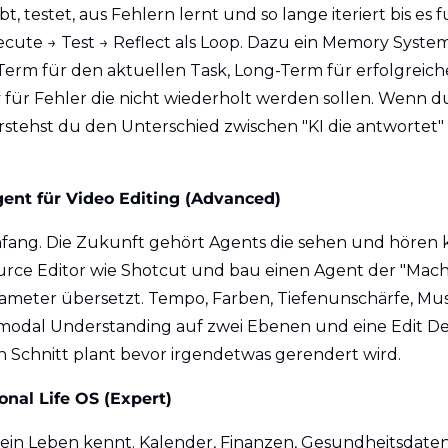
t, testet, aus Fehlern lernt und so lange iteriert bis es f
ecute → Test → Reflect als Loop. Dazu ein Memory System 
erm für den aktuellen Task, Long-Term für erfolgreiche
für Fehler die nicht wiederholt werden sollen. Wenn du 
rstehst du den Unterschied zwischen "KI die antwortet" u
Agent für Video Editing (Advanced)
nfang. Die Zukunft gehört Agents die sehen und hören k
rce Editor wie Shotcut und bau einen Agent der "Mach 
ameter übersetzt. Tempo, Farben, Tiefenunschärfe, Musi
modal Understanding auf zwei Ebenen und eine Edit Decis
 Schnitt plant bevor irgendetwas gerendert wird.
onal Life OS (Expert)
ein Leben kennt. Kalender, Finanzen, Gesundheitsdaten i