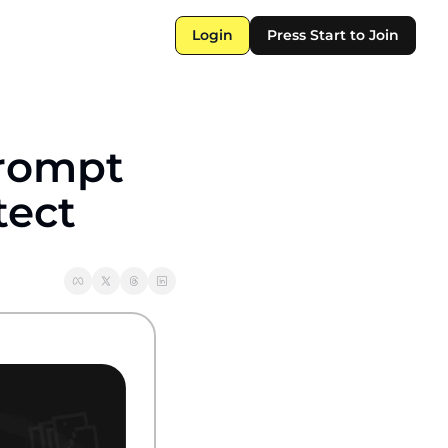
Login
Press Start to Join
rompt 
tect