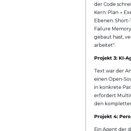
der Code schreib
Kern: Plan → Ex
Ebenen. Short-T
Failure Memory 
gebaut hast, ve
arbeitet".
Projekt 3: KI-
Text war der A
einen Open-Sou
in konkrete Par
erfordert Multi
den kompletten
Projekt 4: Pers
Ein Agent der d