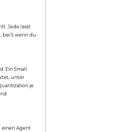
. Jede lässt 
, bei 5 wenn du 
. Ein Small 
tet, unter 
uantization je 
nd 
 einen Agent 