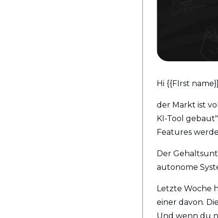
Hi {{FIrst name}}
der Markt ist v
KI-Tool gebaut"
Features werden
Der Gehaltsunt
autonome System
Letzte Woche ha
einer davon. Di
Und wenn du nu