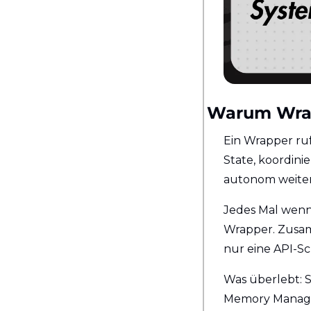
Warum Wrap
Ein Wrapper ruf
State, koordini
autonom weiter
Jedes Mal wenn 
Wrapper. Zusamm
nur eine API-Sch
Was überlebt: S
Memory Managem