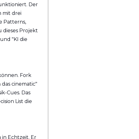
unktioniert. Der 
mit drei 
 Patterns, 
dieses Projekt 
nd "KI die 
önnen. Fork 
das cinematic" 
k-Cues. Das 
ion List die 
n Echtzeit. Er 