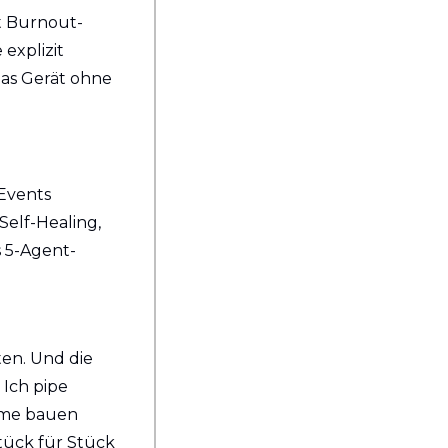
t Burnout-
xplizit 
 das Gerät ohne 
Events 
elf-Healing, 
 5-Agent-
en. Und die 
Ich pipe 
eme bauen 
tück für Stück 