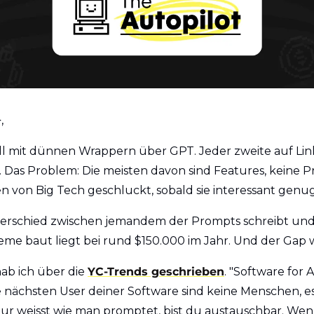
, 
oll mit dünnen Wrappern über GPT. Jeder zweite auf Link
. Das Problem: Die meisten davon sind Features, keine P
 von Big Tech geschluckt, sobald sie interessant genug
erschied zwischen jemandem der Prompts schreibt un
e baut liegt bei rund $150.000 im Jahr. Und der Gap w
b ich über die 
YC-Trends geschrieben
. "Software for 
e nächsten User deiner Software sind keine Menschen, es 
r weisst wie man promptet, bist du austauschbar. Wen