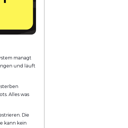
System managt 
ungen und läuft 
sterben 
s. Alles was 
trieren. Die 
 kann kein 