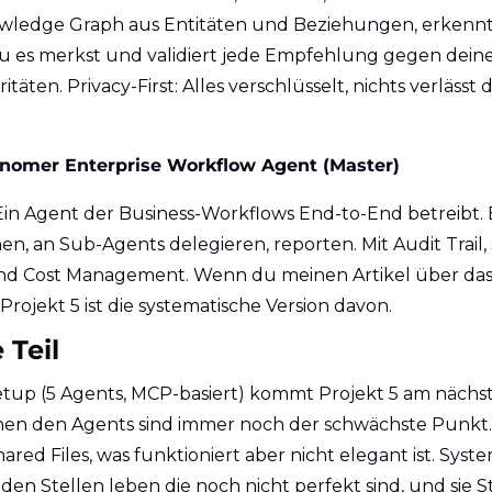
wledge Graph aus Entitäten und Beziehungen, erkenn
 es merkst und validiert jede Empfehlung gegen deine e
ritäten. Privacy-First: Alles verschlüsselt, nichts verlässt
onomer Enterprise Workflow Agent (Master)
 Ein Agent der Business-Workflows End-to-End betreibt. 
n, an Sub-Agents delegieren, reporten. Mit Audit Trail, S
und Cost Management. Wenn du meinen Artikel über das
Projekt 5 ist die systematische Version davon.
 Teil
tup (5 Agents, MCP-basiert) kommt Projekt 5 am nächst
hen den Agents sind immer noch der schwächste Punkt. 
ared Files, was funktioniert aber nicht elegant ist. Syst
 den Stellen leben die noch nicht perfekt sind, und sie S