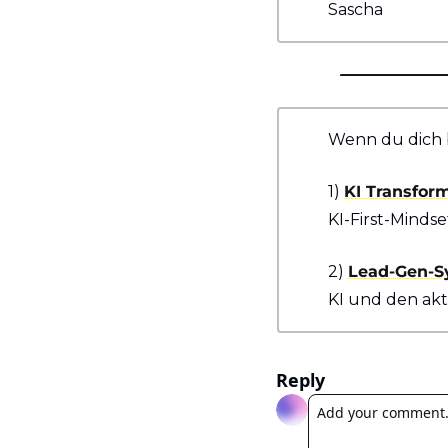
Sascha 
Wenn du dich b
1) 
KI Transfor
KI-First-Minds
2) 
Lead-Gen-S
KI und den akt
Reply