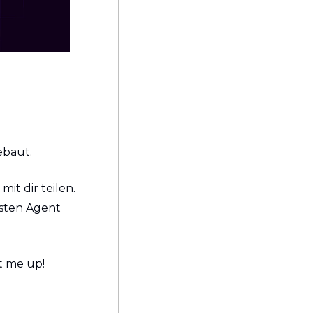
ebaut.
t dir teilen. 
rsten Agent 
t me up!