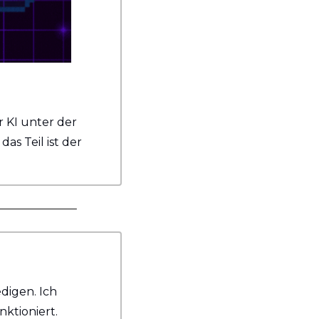
r KI unter der 
s Teil ist der 
digen. Ich 
nktioniert.