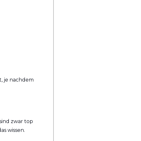
t, je nachdem 
sind zwar top 
das wissen.