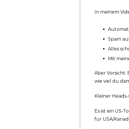
In meinem Video
Automati
Spam aus
Alles sch
Mit mein
Aber Vorsicht:
wie viel du dam
Kleiner Heads-
Es ist ein US-T
für USA/Kanada,