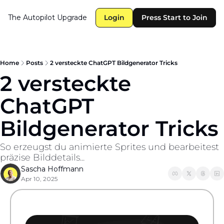
The Autopilot
Upgrade
Login
Press Start to Join
Home
Posts
2 versteckte ChatGPT Bildgenerator Tricks
2 versteckte 
ChatGPT 
Bildgenerator Tricks
So erzeugst du animierte Sprites und bearbeitest 
präzise Bilddetails...
Sascha Hoffmann
Apr 10, 2025