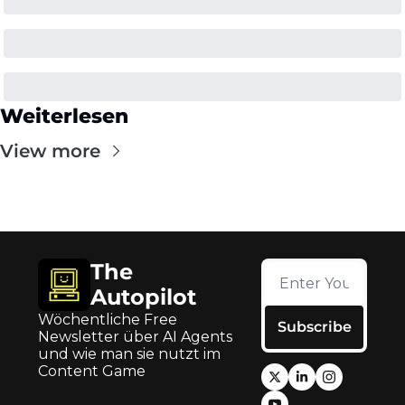
Weiterlesen
View more
The 
Autopilot
Wöchentliche Free 
Subscribe
Newsletter über AI Agents 
und wie man sie nutzt im 
Content Game