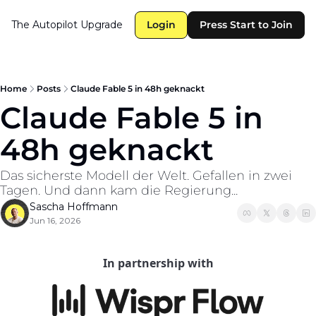
The Autopilot
Upgrade
Login
Press Start to Join
Home
Posts
Claude Fable 5 in 48h geknackt
Claude Fable 5 in 
48h geknackt 
Das sicherste Modell der Welt. Gefallen in zwei 
Tagen. Und dann kam die Regierung...
Sascha Hoffmann
Jun 16, 2026
In partnership with