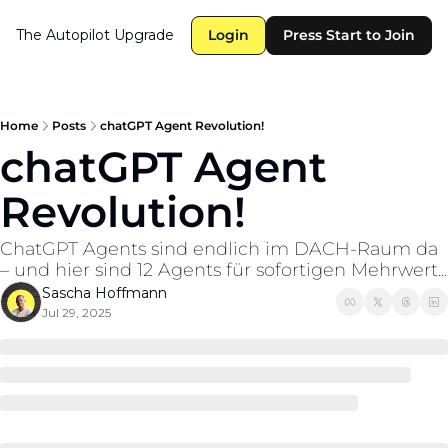
The Autopilot
Upgrade
Login
Press Start to Join
Home
Posts
chatGPT Agent Revolution!
chatGPT Agent 
Revolution!
ChatGPT Agents sind endlich im DACH-Raum da 
– und hier sind 12 Agents für sofortigen Mehrwert...
Sascha Hoffmann
Jul 29, 2025