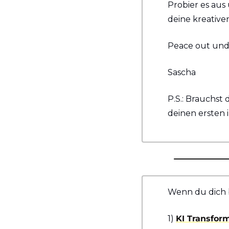
Probier es aus 
deine kreative
Peace out und
Sascha
P.S.: Brauchst 
deinen ersten 
Wenn du dich b
1) 
KI Transfor