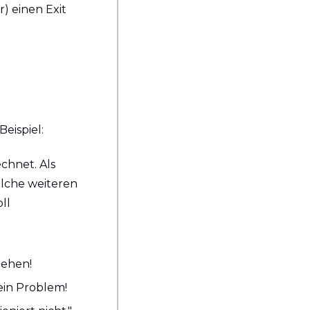
 einen Exit 
eispiel:
hnet. Als 
lche weiteren 
l 
tehen!
ein Problem!