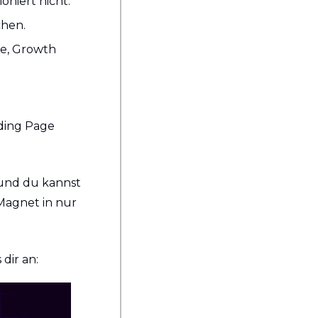
niert nicht."
chen.
e, Growth 
ding Page 
 und du kannst 
Magnet in nur 
dir an: 