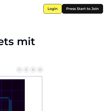
Login
Press Start to Join
ts mit 