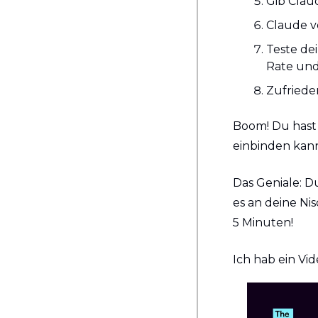
Gib Clau
Claude v
Teste dei
Rate und
Zufrieden
Boom! Du hast 
einbinden kann
Das Geniale: D
es an deine Ni
5 Minuten!
Ich hab ein Vide