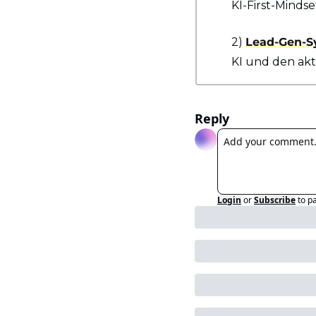
KI-First-Minds
2) 
Lead-Gen-S
KI und den akt
Reply
Login
or
Subscribe
to p