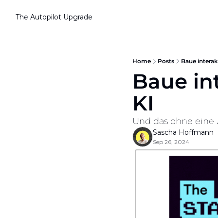
The Autopilot
Upgrade
Home
Posts
Baue interak
Baue in
KI
Und das ohne eine 
Sascha Hoffmann
Sep 26, 2024