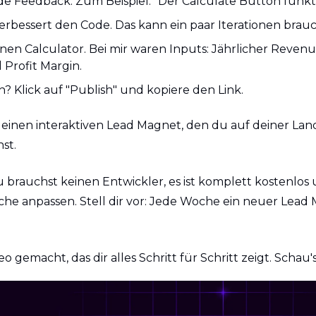
de Feedback. Zum Beispiel: "Der Calculate Button funktio
erbessert den Code. Das kann ein paar Iterationen brau
nen Calculator. Bei mir waren Inputs: Jährlicher Revenu
 Profit Margin.
? Klick auf "Publish" und kopiere den Link.
einen interaktiven Lead Magnet, den du auf deiner Lan
st.
u brauchst keinen Entwickler, es ist komplett kostenlos
sche anpassen. Stell dir vor: Jede Woche ein neuer Lead 
o gemacht, das dir alles Schritt für Schritt zeigt. Schau's 