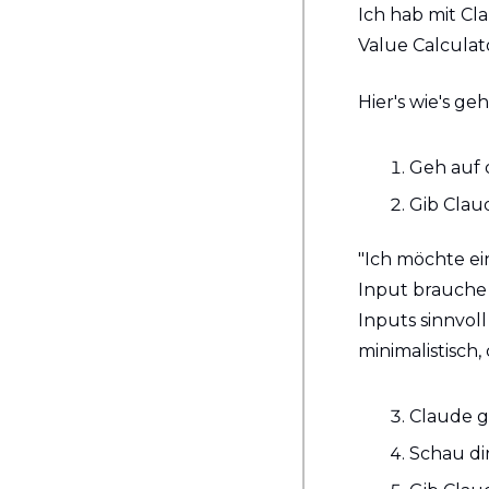
Ich hab mit Cla
Value Calculat
Hier's wie's geh
Geh auf d
Gib Clau
"Ich möchte ei
Input brauche 
Inputs sinnvoll
minimalistisch,
Claude g
Schau di