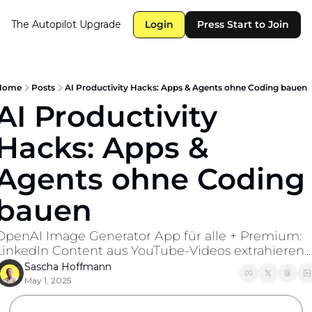
The Autopilot
Upgrade
Login
Press Start to Join
Home
Posts
AI Productivity Hacks: Apps & Agents ohne Coding bauen
AI Productivity 
Hacks: Apps & 
Agents ohne Coding 
bauen
OpenAI Image Generator App für alle + Premium: 
LinkedIn Content aus YouTube-Videos extrahieren...
Sascha Hoffmann
May 1, 2025