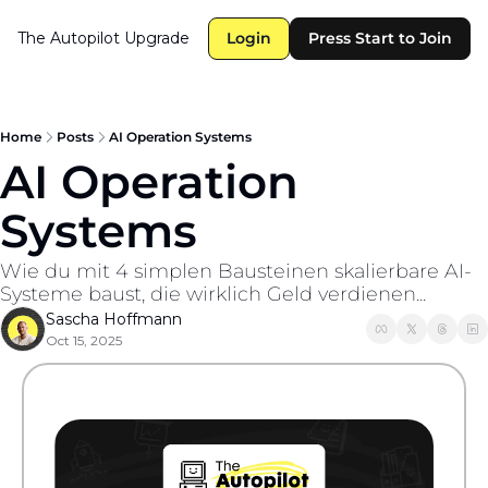
The Autopilot
Upgrade
Login
Press Start to Join
Home
Posts
AI Operation Systems
AI Operation 
Systems
Wie du mit 4 simplen Bausteinen skalierbare AI-
Systeme baust, die wirklich Geld verdienen...
Sascha Hoffmann
Oct 15, 2025