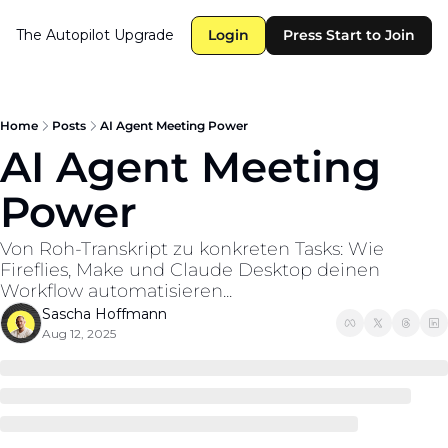
The Autopilot
Upgrade
Login
Press Start to Join
Home
Posts
AI Agent Meeting Power
AI Agent Meeting 
Power
Von Roh-Transkript zu konkreten Tasks: Wie 
Fireflies, Make und Claude Desktop deinen 
Workflow automatisieren...
Sascha Hoffmann
Aug 12, 2025