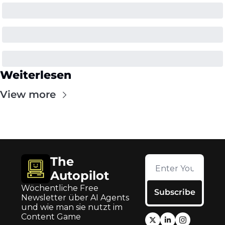
Weiterlesen
View more
The 
Autopilot
Wöchentliche Free 
Subscribe
Newsletter über AI Agents 
und wie man sie nutzt im 
Content Game