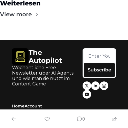
Weiterlesen
View more
The 
Autopilot
Wöchentliche Free 
Subscribe
Newsletter über AI Agents 
und wie man sie nutzt im 
Content Game
Home
Account
Posts
Upgrade
0
© 2026 The Autopilot.