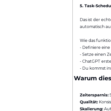
5. Task-Schedu
Das ist der ec
automatisch au
Wie das funktio
- Definiere ei
- Setze einen Ze
- ChatGPT erst
- Du kommst ins
Warum diese
Zeitersparnis:
 
Qualität:
 Kons
Skalierung:
 Au