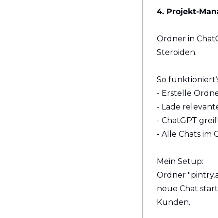
4. Projekt-Man
Ordner in ChatG
Steroiden.
So funktioniert'
- Erstelle Ord
- Lade relevante
- ChatGPT greif
- Alle Chats im
Mein Setup:
Ordner "pintry.a
neue Chat start
Kunden.