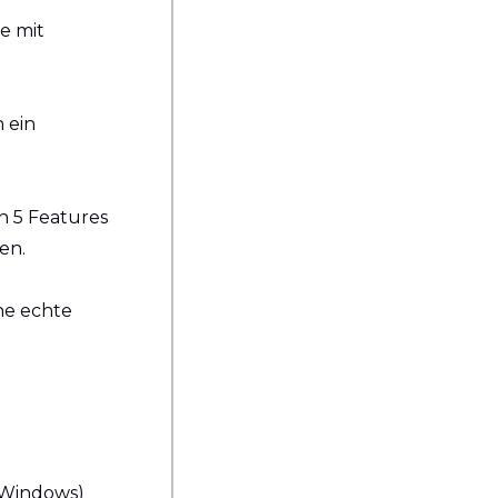
 mit 
 ein 
 5 Features 
en.
e echte 
(Windows) 