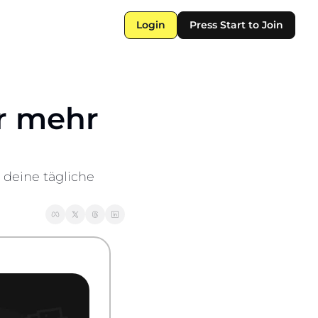
Login
Press Start to Join
r mehr 
deine tägliche 