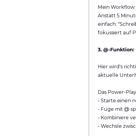
Mein Workflow:
Anstatt 5 Minut
einfach: "Schre
fokussiert auf P
3. @-Funktion:
Hier wird's rich
aktuelle Unterh
Das Power-Play
- Starte einen 
- Füge mit @ sp
- Kombiniere v
- Wechsle zwis