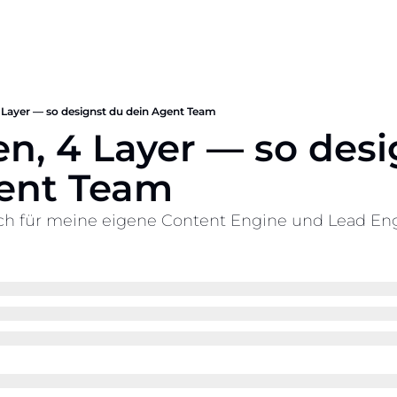
 Layer — so designst du dein Agent Team
n, 4 Layer — so desi
ent Team
ch für meine eigene Content Engine und Lead Engi