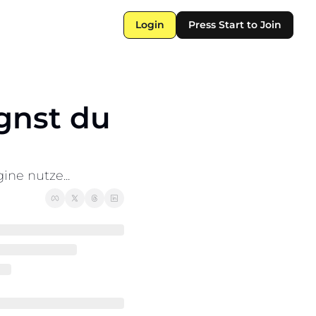
Login
Press Start to Join
gnst du 
ne nutze...