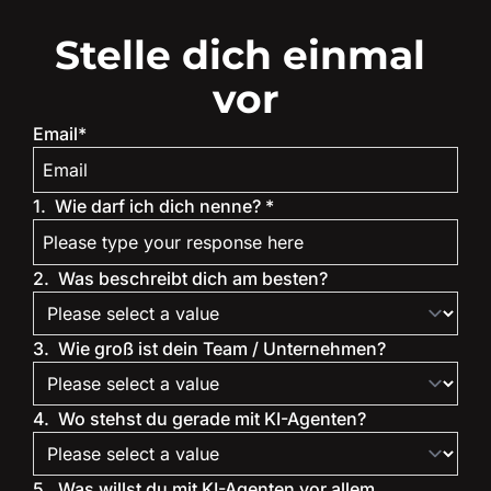
Stelle dich einmal 
vor
Email
*
1
.
Wie darf ich dich nenne? 
*
2
.
Was beschreibt dich am besten?
3
.
Wie groß ist dein Team / Unternehmen?
4
.
Wo stehst du gerade mit KI-Agenten?
5
.
Was willst du mit KI-Agenten vor allem 